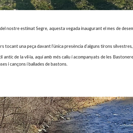
a del nostre estimat Segre, aquesta vegada inaugurant el mes de dese
ors tocant una peça davant l’única presència d’alguns tirons silvestres,
i antic de la vil·la, aquí amb més caliu i acompanyats de les Bastoner
ses i cançons i ballades de bastons.