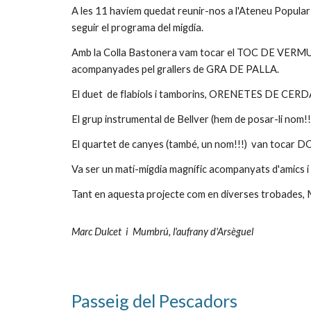
A les 11 havíem quedat reunir-nos a l'Ateneu Popula
seguir el programa del migdia.
Amb la Colla Bastonera vam tocar el TOC DE VERMUT,
acompanyades pel grallers de GRA DE PALLA.
El duet de flabiols i tamborins, ORENETES DE CE
El grup instrumental de Bellver (hem de posar-li n
El quartet de canyes (també, un nom!!!) van tocar D
Va ser un matí-migdia magnífic acompanyats d'amics i 
Tant en aquesta projecte com en diverses trobade
Marc Dulcet i Mumbrú, l'aufrany d'Arsèguel
Passeig del Pescadors