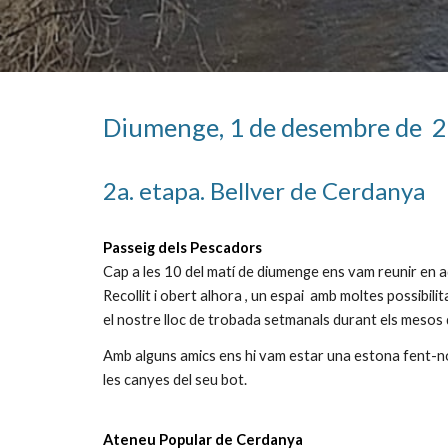
Diumenge,
1 de desembre de
2
2a. etapa. Bellver de Cerdanya
Passeig dels Pescadors
Cap a les 10 del matí de diumenge ens vam reunir en 
Recollit i obert alhora , un espai amb moltes possibil
el nostre lloc de trobada setmanals durant els mesos
Amb alguns amics ens hi vam estar una estona fent-nos l
les canyes del seu bot.
Ateneu Popular de Cerdanya