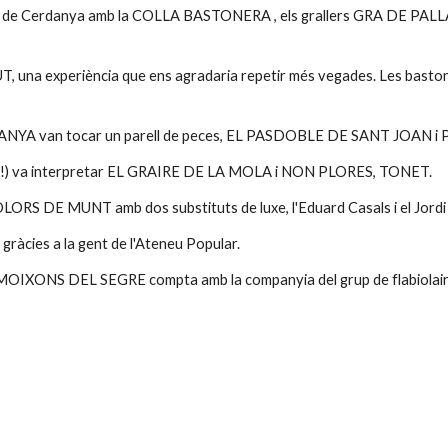
r de Cerdanya amb la COLLA BASTONERA , els grallers GRA DE PALLA i 
 una experiència que ens agradaria repetir més vegades. Les baston
RDANYA van tocar un parell de peces, EL PASDOBLE DE SANT JOAN 
om!!!) va interpretar EL GRAIRE DE LA MOLA i NON PLORES, TONET.
OLORS DE MUNT amb dos substituts de luxe, l'Eduard Casals i el Jordi
gràcies a la gent de l'Ateneu Popular.
s, MOIXONS DEL SEGRE compta amb la companyia del grup de flabiol