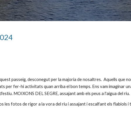
024
aquest passeig, desconegut per la majoria de nosaltres. Aquells que n
itats per fer-hi activitats quan arriba el bon temps. Ens vam imaginar u
 d'estiu. MOIXONS DEL SEGRE, assajant amb els peus a l'aigua del riu
es fotos de rigor a la vora del riu i assajant i escalfant els flabiols i