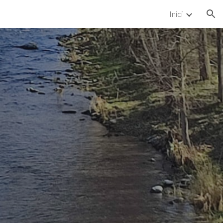
Inici
ion