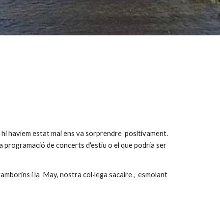
o hi havíem estat mai ens va sorprendre positivament.
na programació de concerts d'estiu o el que podria ser
.
 tamborins i la May, nostra col·lega sacaire , esmolant