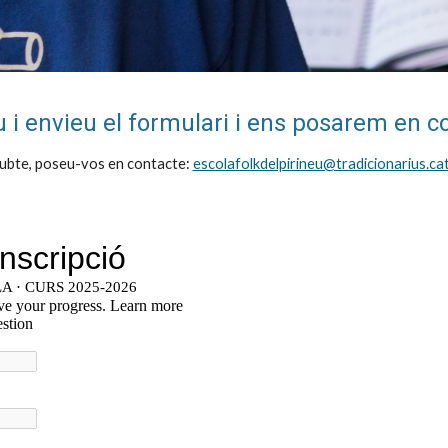
u
i envi
eu el formulari i ens posarem en c
dubte, poseu-vos en contacte:
escolafolkdelpirineu@tradicionarius.ca