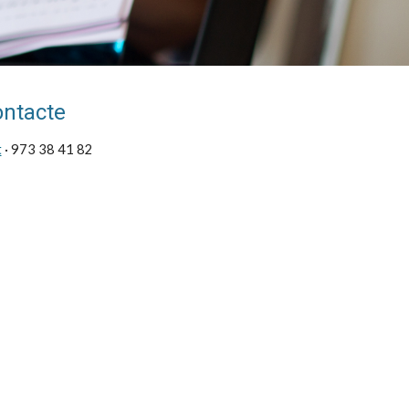
ontacte
t
· 973 38 41 82