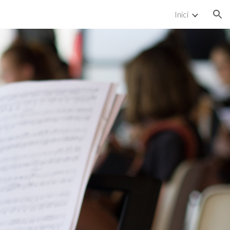
Inici
ion