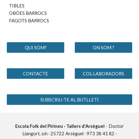
TIBLES
OBÒES BARROCS
FAGOTS BARROCS
QUI SOM?
ON SOM ?
CONTACTE
COL·LABORADORS
SUBSCRIU-TE AL BUTLLETÍ
Escola Folk del Pirineu · Tallers d'Arsèguel
· Doctor
Llangort, s/n · 25722 Arsèguel · 973 38 41 82 ·